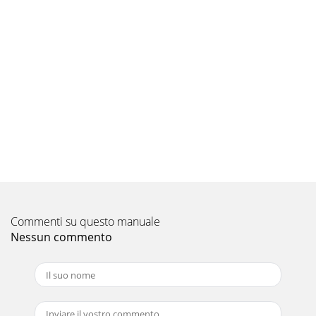
Pagina 9 - AM/FM TUNER OPERATION
EGO 4000 PLUS MANUEL D’
OPÉRATION33CARACTERISTIQUES continué• Antenne FM
télescopique – déployez et ajustez l’antenne pour une
réception FM optimale.
Pagina 10 - CLOCK/ALARM OPERATION
EGO 4000 PLUS MANUEL D’ OPÉRATION35343
INTRODUCTIONEMPLACEMENT DES
COMMANDESWorld/Local – pour voir l’heure locale
préréglée oupour régler l’heure mon
Pagina 11
EGO 4000 PLUS MANUEL D’
Commenti su questo manuale
OPÉRATION3736INTRODUCTION continuéÉCRAN LCDAL 1 –
s’allume quand l’ALARME 1 est activéeBUZZER – s’allume
Nessun commento
quand la fonction de
Pagina 12 - 9 CARE AND MAINTENANCE
CONTENTS...3FEATURES...4INTRODUCTION ...