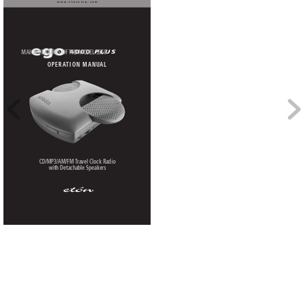
www
.etoncorp.com
2
MAJOR FEA
TURES OF 
THE MODEL S350
OPERA
TION MANU
AL
CD/MP3/AM/FM 
T
ravel Clock Radio 
with Detachable Speaker
s