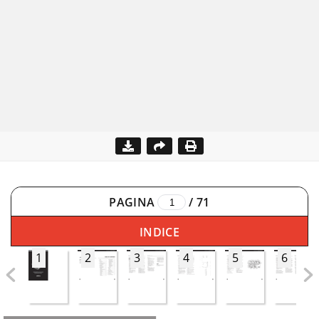
PAGINA
/
71
INDICE
1
2
3
4
5
6