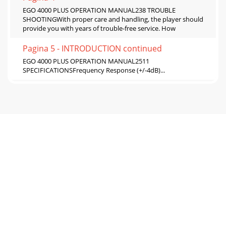
EGO 4000 PLUS OPERATION MANUAL238 TROUBLE
SHOOTINGWith proper care and handling, the player should
provide you with years of trouble-free service. How
Pagina 5 - INTRODUCTION continued
EGO 4000 PLUS OPERATION MANUAL2511
SPECIFICATIONSFrequency Response (+/-4dB)...
Pagina 6 - 5 POWERING THE UNIT
EGO 4000 PLUS OPERATION MANUAL27ONE YEAR LIMITED
WARRANTYEtón warrants to the original purchaser this
product shall be free from defects in material o
Pagina 7 - 6 OPERATING INSTRUCTIONS
28ONE YEAR LIMITED WARRANTY continuedThe foregoing
constitutes Etón entire obligationwith respect to this
product, and the original pur-chaser shall h
Pagina 8
VOUS AVEZ BESOIN D’AIDE?Voici comment nous contacter:•
From the United States: (800) 872-2228• From Canada: (800)
637-1648• From Everywhere Else: (650