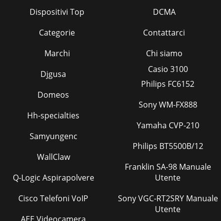
(+/-4dB)...
Dispositivi Top
DCMA
Pagina 22
Categorie
Contattarci
EGO 4000 PLUS MANUEL D’ OPÉRATION5713 LA GARANTIE
LIMITÉE DE UN ANEtón garantit à l’acheteur initial que ce
Marchi
Chi siamo
produitsera exempt de tout défaut de matér
Casio 3100
Djgusa
Pagina 23
Philips FC6152
EGO 4000 PLUS OPERATION MANUAL5FEATURES
Domeos
continuedALARM CLOCK:• Local/World Time Modes –
Sony WM-FX888
choose betweenlocal time and world time in cities across
Hh-specialties
the
Yamaha CVP-210
Samyungenc
Pagina 24
Philips BT5500B/12
INHALTSVERZEICHNIS ... 59FUNKTIONEN ... 60EINFÜHRUNG
WallClaw
• Positionen der Bedie
Franklin SA-98 Manuale
Q-Logic Aspirapolvere
Pagina 25
Utente
EGO 4000 PLUS BENUTZERHANDBUCH61• Schalter
Cisco Telefoni VoIP
Sony VGC-RT2SRY Manuale
Stereo/Mono – beim Empfang von UKW kann zwischen dem
Stereo- und Mono-Modus gewählt werden• Gebietswahl – z
Utente
AEE Videocamera